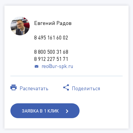
*
*
Евгений Радов
*
*
8 495 161 60 02
*
8 800 500 31 68
8 912 227 51 71
reo@ur-spk.ru
Дополнительная информация
Тип кабины
Распечатать
Поделиться
(Доступные типы файлов: doc, gif, jpg, mpg, pdf, png, txt, zip)
Вид топлива
ЗАЯВКА В 1 КЛИК
Способ подачи изделия
Дополнительная информация