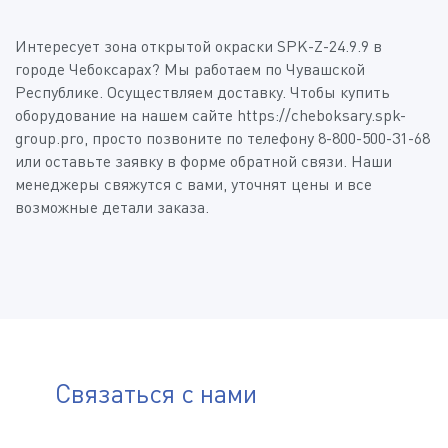
Интересует
Зона открытой окраски SPK-Z-24.9.9
в
городе Чебоксарах? Мы работаем по Чувашской
Пройдите проверку:
*
(Доступные типы файлов: doc, gif, jpg, mpg, pdf, png, txt, zip)
Республике. Осуществляем доставку. Чтобы купить
оборудование на нашем сайте https://cheboksary.spk-
group.pro, просто позвоните по телефону 8-800-500-31-68
или оставьте заявку в форме обратной связи. Наши
Нажимая на кнопку «Отправить», я даю своё согласие
на обработку
персональных данных
менеджеры свяжутся с вами, уточнят цены и все
возможные детали заказа.
Пройдите проверку:
*
Нажимая на кнопку «Отправить», я даю своё согласие
на обработку
персональных данных
Связаться с нами