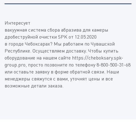
*
*
Интересует
*
Вакуумная система сбора абразива для камеры
*
дробеструйной очистки SPK от 12.05.2020
в городе Чебоксарах? Мы работаем по Чувашской
Республике. Осуществляем доставку. Чтобы купить
*
*
оборудование на нашем сайте https://cheboksary.spk-
group.pro, просто позвоните по телефону 8-800-500-31-68
*
или оставьте заявку в форме обратной связи. Наши
менеджеры свяжутся с вами, уточнят цены и все
возможные детали заказа.
Дополнительная информация
Тип кабины
(Доступные типы файлов: doc, gif, jpg, mpg, pdf, png, txt, zip)
Вид топлива