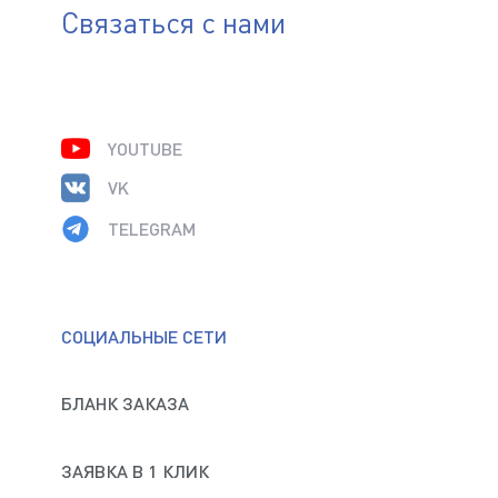
Способ подачи изделия
Связаться с нами
Дополнительная информация
YOUTUBE
Пройдите проверку:
*
(Доступные типы файлов: doc, gif, jpg, mpg, pdf, png, txt, zip)
VK
TELEGRAM
Нажимая на кнопку «Отправить», я даю своё согласие
на обработку
персональных данных
СОЦИАЛЬНЫЕ СЕТИ
Пройдите проверку:
*
БЛАНК ЗАКАЗА
ЗАЯВКА В 1 КЛИК
Нажимая на кнопку «Отправить», я даю своё согласие
на обработку
персональных данных