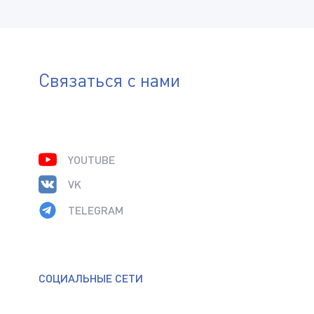
(Доступные типы файлов: doc, gif, jpg, mpg, pdf, png, txt, zip)
Вид топлива
Способ подачи изделия
Связаться с нами
Дополнительная информация
YOUTUBE
Пройдите проверку:
*
(Доступные типы файлов: doc, gif, jpg, mpg, pdf, png, txt, zip)
VK
TELEGRAM
Нажимая на кнопку «Отправить», я даю своё согласие
на обработку
персональных данных
СОЦИАЛЬНЫЕ СЕТИ
Пройдите проверку:
*