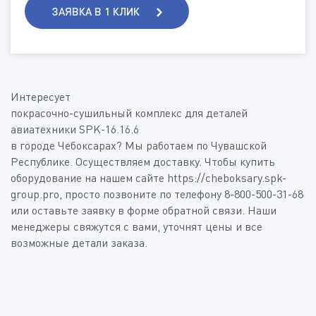
Вид топлива
ЗАЯВКА В 1 КЛИК
Способ подачи изделия
Дополнительная информация
Интересует
Покрасочно-сушильный комплекс для деталей
авиатехники SPK-16.16.6
Пройдите проверку:
*
(Доступные типы файлов: doc, gif, jpg, mpg, pdf, png, txt, zip)
в городе Чебоксарах? Мы работаем по Чувашской
Республике. Осуществляем доставку. Чтобы купить
оборудование на нашем сайте https://cheboksary.spk-
group.pro, просто позвоните по телефону 8-800-500-31-68
Нажимая на кнопку «Отправить», я даю своё согласие
на обработку
персональных данных
или оставьте заявку в форме обратной связи. Наши
менеджеры свяжутся с вами, уточнят цены и все
возможные детали заказа.
Пройдите проверку:
*