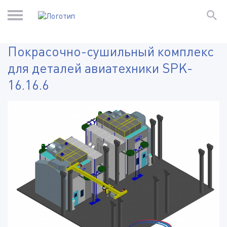
Покрасочно-сушильный комплекс
для деталей авиатехники SPK-
16.16.6