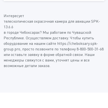
Дополнительная информация
Интересует
Телескопическая окрасочная камера для авиации SPK-
13.6.6
Пройдите проверку:
*
(Доступные типы файлов: doc, gif, jpg, mpg, pdf, png, txt, zip)
в городе Чебоксарах? Мы работаем по Чувашской
Республике. Осуществляем доставку. Чтобы купить
оборудование на нашем сайте https://cheboksary.spk-
group.pro, просто позвоните по телефону 8-800-500-31-68
Нажимая на кнопку «Отправить», я даю своё согласие
на обработку
персональных данных
или оставьте заявку в форме обратной связи. Наши
менеджеры свяжутся с вами, уточнят цены и все
возможные детали заказа.
Пройдите проверку:
*
Нажимая на кнопку «Отправить», я даю своё согласие
на обработку
персональных данных